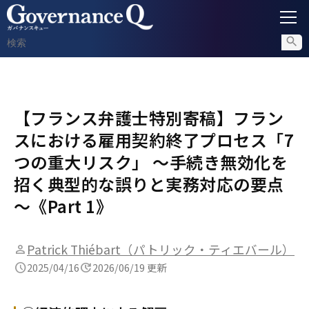
ガバナンス
【フランス弁護士特別寄稿】フラン
内部通報
スにおける雇用契約終了プロセス「7
コンプライアンス調査
つの重大リスク」 ～手続き無効化を
招く典型的な誤りと実務対応の要点
不正対策
～《Part 1》
セミナー情報
Patrick Thiébart（パトリック・ティエバール）
2025/04/16
2026/06/19 更新