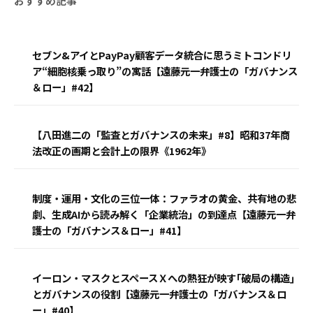
セブン&アイとPayPay顧客データ統合に思うミトコンドリ
ア“細胞核乗っ取り”の寓話【遠藤元一弁護士の「ガバナンス
＆ロー」#42】
【八田進二の「監査とガバナンスの未来」#8】昭和37年商
法改正の画期と会計上の限界《1962年》
制度・運用・文化の三位一体：ファラオの黄金、共有地の悲
劇、生成AIから読み解く「企業統治」の到達点【遠藤元一弁
護士の「ガバナンス＆ロー」#41】
イーロン・マスクとスペースＸへの熱狂が映す｢破局の構造｣
とガバナンスの役割【遠藤元一弁護士の「ガバナンス＆ロ
ー」#40】