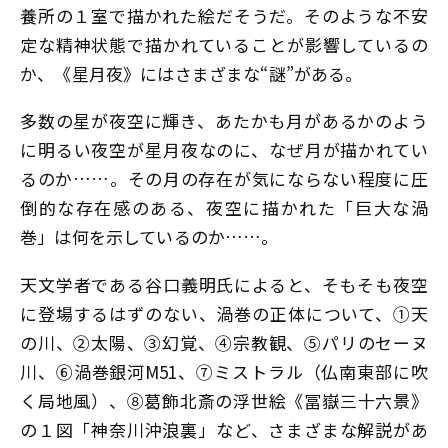
養所の１室で描かれた絵だそうだ。そのような不安
定な精神状態で描かれていることが影響しているの
か、《星月夜》にはさまざまな“謎”がある。
多数の星が夜空に輝き、あたかも月があるかのよう
に明るい夜空が星月夜なのに、なぜ月が描かれてい
るのか……。その月の存在が気にならない程度に圧
倒的な存在感のある、夜空に描かれた「巨大な渦
巻」は何を示しているのか……。
天文学者である谷口義明氏によると、そもそも夜空
に登場するはずのない、渦巻の正体について、①天
の川、②太陽、③幻覚、④宗教観、⑤パリのセーヌ
川、⑥渦巻銀河М51、⑦ミストラル（仏南東部に吹
く局地風）、⑧葛飾北斎の浮世絵《冨嶽三十六景》
の１図「神奈川沖浪裏」など、さまざまな解説があ