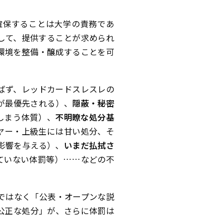
確保することは大学の責務であ
して、提供することが求められ
環境を整備・醸成することを可
。
ばず、レッドカードスレスレの
が最優先される）、
隠蔽・秘密
しまう体質）、
不明瞭な処分基
ヤー・上級生には甘い処分、そ
影響を与える）、
いまだ払拭さ
ていない体罰等）……などの不
ではなく「公表・オープンな説
公正な処分」が、さらに体罰は