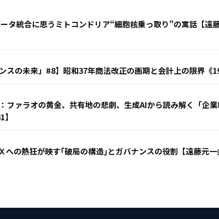
客データ統合に思うミトコンドリア“細胞核乗っ取り”の寓話【
スの未来」#8】昭和37年商法改正の画期と会計上の限界《19
：ファラオの黄金、共有地の悲劇、生成AIから読み解く「企
1】
Ｘへの熱狂が映す｢破局の構造｣とガバナンスの役割【遠藤元