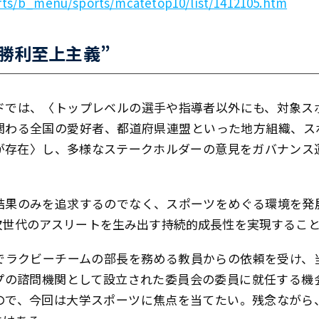
rts/b_menu/sports/mcatetop10/list/1412105.htm
勝利至上主義”
ドでは、〈トップレベルの選手や指導者以外にも、対象ス
関わる全国の愛好者、都道府県連盟といった地方組織、ス
が存在〉し、多様なステークホルダーの意見をガバナンス
結果のみを追求するのでなく、スポーツをめぐる環境を発
次世代のアスリートを生み出す持続的成長性を実現するこ
でラクビーチームの部長を務める教員からの依頼を受け、
プの諮問機関として設立された委員会の委員に就任する機
ので、今回は大学スポーツに焦点を当てたい。残念ながら