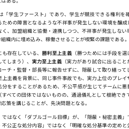
にはある。
は「学生ファースト」であり、学生が競技できる権利を
るための障害となるような不祥事が発生しない環境を醸成
なく、加盟組織と協働・連携しつつ、不祥事が発生しない
学組織内に埋め込み、稼働させることが喫緊の課題である
にも存在している、
勝利至上主義
（勝つためには手段を選
してしまう）、
実力至上主義
（実力があり試合に出ること
コーチ・監督・部長等に報告せずに、隠蔽して取り繕って
至上主義を背景に、同じ事件事故でも、実力上位のプレイ
処分をすることがあるため、不公平感が生じてチームに悪
（すべての団体ではないものの、通過儀礼として根絶でき
対応策を講じることが、先決問題となる。
」ではなく「ダブルゴール目標」が、「隠蔽・秘密主義」
・不公正な処分内容」ではなく「明確な処分基準の定めと