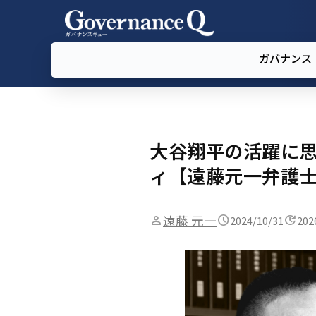
ガバナンス
大谷翔平の活躍に
ィ【遠藤元一弁護士
遠藤 元一
2024/10/31
202