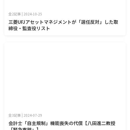
全2記事 | 2024-10-25
三菱UFJアセットマネジメントが「選任反対」した取
締役・監査役リスト
全3記事 | 2024-07-29
会計士「自主規制」機能喪失の代償【八田進二教授
「緊急寄稿」】