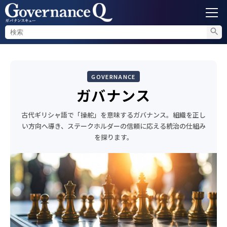
ガバナンス
GOVERNANCE
内部通報
ガバナンス
コンプライアンス調査
古代ギリシャ語で「操舵」を意味するガバナンス。組織を正し
い方向へ導き、ステークホルダーの信頼に応える統治の仕組み
を探ります。
不正対策
セミナー情報