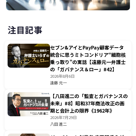
注目記事
セブン&アイとPayPay顧客データ
統合に思うミトコンドリア“細胞核
乗っ取り”の寓話【遠藤元一弁護士
の「ガバナンス＆ロー」#42】
2026年8月6日
遠藤 元一
【八田進二の「監査とガバナンスの
未来」#8】昭和37年商法改正の画
期と会計上の限界《1962年》
2026年7月29日
八田 進二