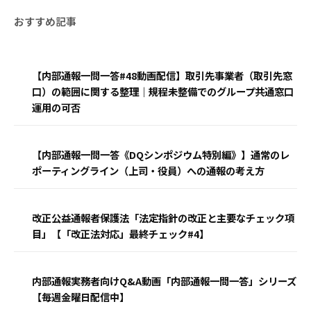
【内部通報一問一答#48動画配信】取引先事業者（取引先窓
口）の範囲に関する整理｜規程未整備でのグループ共通窓口
運用の可否
【内部通報一問一答《DQシンポジウム特別編》】通常のレ
ポーティングライン（上司・役員）への通報の考え方
改正公益通報者保護法「法定指針の改正と主要なチェック項
目」【「改正法対応」最終チェック#4】
内部通報実務者向けQ&A動画「内部通報一問一答」シリーズ
【毎週金曜日配信中】