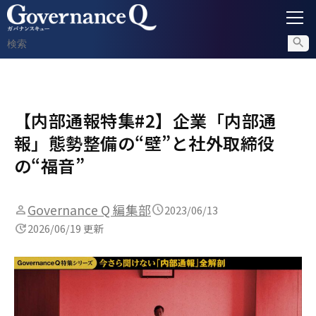
ガバナンス
【内部通報特集#2】企業「内部通
内部通報
報」態勢整備の“壁”と社外取締役
コンプライアンス調査
の“福音”
不正対策
Governance Q 編集部
2023/06/13
2026/06/19 更新
セミナー情報