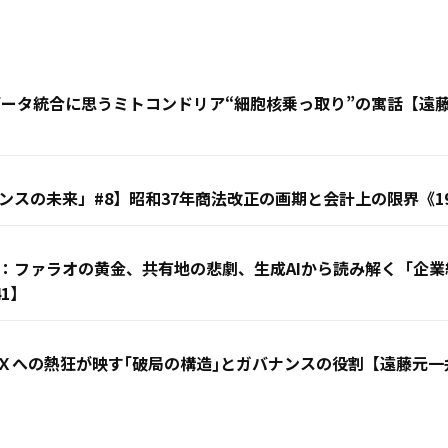
客データ統合に思うミトコンドリア“細胞核乗っ取り”の寓話【
スの未来」#8】昭和37年商法改正の画期と会計上の限界《19
：ファラオの黄金、共有地の悲劇、生成AIから読み解く「企
1】
Ｘへの熱狂が映す｢破局の構造｣とガバナンスの役割【遠藤元