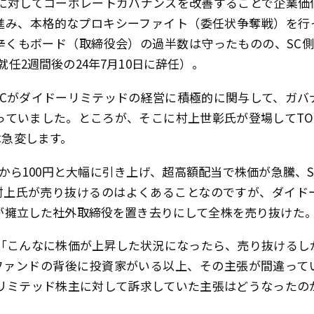
ドに対してコーポレートガバナンスを改善することで企業価
い進み、本格的なプロキシーファイト（委任状争奪戦）を行
辛くもボード（取締役会）の過半数は守ったものの、SC側
任2週間後の24年7月10日に辞任）。
SCがダイドーリミテッドの経営に積極的に関与して、ガバ
っていました。ところが、そこに村上世彰氏が登場してTO
は急変します。
から100円と大幅に引き上げ、超高額配当で株価が急騰、
村上氏が売り抜けるのはよくあることなのですが、ダイド
が擁立した社外取締役を置き去りにして全株を売り抜けた
ら「こんなに株価が上昇した状況になったら、売り抜けるし
ファンドの背後に投資家がいる以上、その主張が間違って
ーリミテッド株主に対して訴求していた主張はどうなったの
。