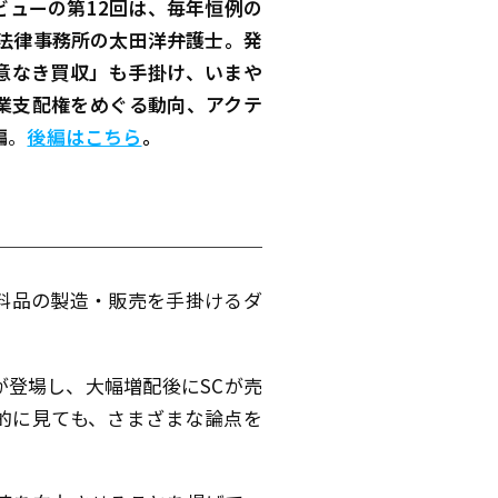
タビューの第12回は、毎年恒例の
法律事務所の太田洋弁護士。発
意なき買収」も手掛け、いまや
業支配権をめぐる動向、アクテ
編
。
後編はこちら
。
衣料品の製造・販売を手掛けるダ
が登場し、大幅増配後にSCが売
的に見ても、さまざまな論点を