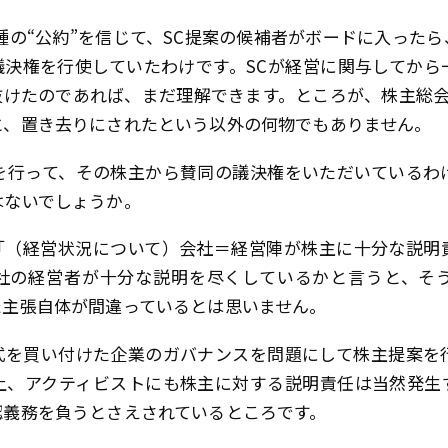
種の“公約”を信じて、SC提案の候補者がボードに入った
議決権を行使していたわけです。SCが経営に関与してから
抜けたのであれば、まだ理解できます。ところが、株主総会
と、置き去りにされたという以外の何物でもありません。
を行って、その株主から賛同の議決権をいただいているわ
はないでしょうか。
「（経営状況について）会社＝経営陣が株主に十分な説明
社の経営者が十分な説明を尽くしているかと言うと、そ
た主張自体が間違っているとは思いません。
式を買い付けた企業のガバナンスを問題にして株主提案を
上、アクティビストにも株主に対する説明責任は当然発生
認義務を負うとさえされているところです。