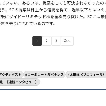
していない、あるいは、提案をしても可決されなかったの
違う。SCの提案は株主から信認を得て、過半以下とはいえ
直後にダイドーリミテッド株を全株売り抜けた。SCには最
が置き去りにされているのです。
1
2
3
次へ
アクティビスト
コーポレートガバナンス
太田洋《プロフィール
測」【連続インタビュー】