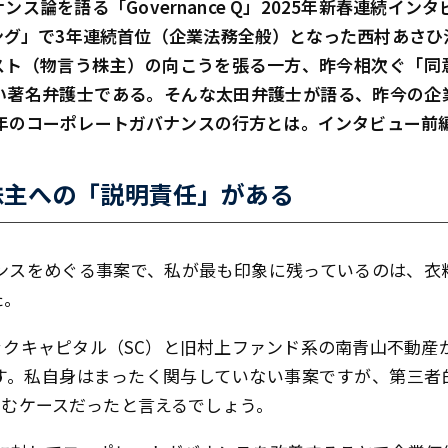
ス論を語る「Governance Q」2025年新春連続イン
ング」で3年連続首位（企業法務全般）となった西村あさひ
スト（物言う株主）の向こうを張る一方、昨今相次ぐ「同
い著名弁護士である。そんな太田弁護士が語る、昨今の企
年のコーポレートガバナンスの行方とは――。インタビュー前
株主への「説明責任」がある
ナンスをめぐる事案で、私が最も印象に残っているのは、
た。
クキャピタル（SC）と旧村上ファンド系の南青山不動産
す。私自身はまったく関与していない事案ですが、第三者
富むケースだったと言えるでしょう。