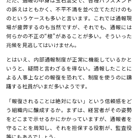
ただ、通報の中身は玉石混交で、各種ハラスメント
の訴えはともかく、不平不満を並べ立てただけのも
のというケースも多いと言います。これでは通報現
場が疲弊するのも当然ですが、それでも、通報には
何らかの不正の“根”があることが多い。そういった
兆候を見逃してはいけません。
とはいえ、内部通報制度が正常に機能しているかと
いうと、疑問と言わざるを得ない。通報したことに
よる人事上などの報復を恐れて、制度を使うのに躊
躇する社員がいまだ多いようです。
「報復されることは絶対にない」という信頼感をど
う組織内に醸成するか。まずは、経営者がその姿勢
をどこまで示せるかにかかっていますが、通報者を
守ることを周知し、それを担保する役割が、監査役
等にもあるでしょう。