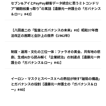
セブン&アイとPayPay顧客データ統合に思うミトコンドリ
ア“細胞核乗っ取り”の寓話【遠藤元一弁護士の「ガバナンス
＆ロー」#42】
【八田進二の「監査とガバナンスの未来」#8】昭和37年商
法改正の画期と会計上の限界《1962年》
制度・運用・文化の三位一体：ファラオの黄金、共有地の悲
劇、生成AIから読み解く「企業統治」の到達点【遠藤元一弁
護士の「ガバナンス＆ロー」#41】
イーロン・マスクとスペースＸへの熱狂が映す｢破局の構造｣
とガバナンスの役割【遠藤元一弁護士の「ガバナンス＆ロ
ー」#40】