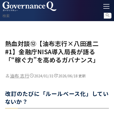
ガバナンス
熱血対談⑫【油布志行×八田進二
内部通報
#1】金融庁NISA導入局長が語る
コンプライアンス調査
「“稼ぐ力”を高めるガバナンス」
不正対策
油布 志行
2024/01/31
2026/06/18 更新
セミナー情報
改訂のたびに「ルールベース化」してい
ないか？