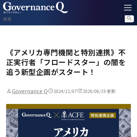
ガバナンス
《アメリカ専門機関と特別連携》不
内部通報
正実行者「フロードスター」の闇を
コンプライアンス調査
追う新型企画がスタート！
不正対策
Governance Q
2024/11/07
2026/06/19 更新
セミナー情報