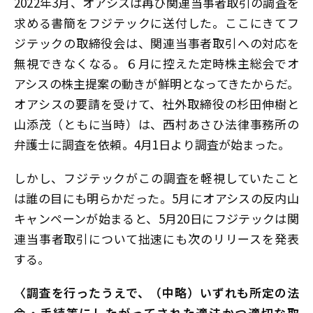
2022年3月、オアシスは再び関連当事者取引の調査を
求める書簡をフジテックに送付した。ここにきてフ
ジテックの取締役会は、関連当事者取引への対応を
無視できなくなる。６月に控えた定時株主総会でオ
アシスの株主提案の動きが鮮明となってきたからだ。
オアシスの要請を受けて、社外取締役の杉田伸樹と
山添茂（ともに当時）は、西村あさひ法律事務所の
弁護士に調査を依頼。4月1日より調査が始まった。
しかし、フジテックがこの調査を軽視していたこと
は誰の目にも明らかだった。5月にオアシスの反内山
キャンペーンが始まると、5月20日にフジテックは関
連当事者取引について拙速にも次のリリースを発表
する。
〈調査を行ったうえで、（中略）いずれも所定の法
令・手続等にしたがってされた適法かつ適切な取