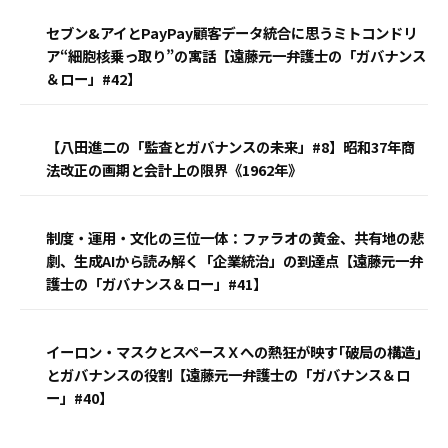
セブン&アイとPayPay顧客データ統合に思うミトコンドリ
ア“細胞核乗っ取り”の寓話【遠藤元一弁護士の「ガバナンス
＆ロー」#42】
【八田進二の「監査とガバナンスの未来」#8】昭和37年商
法改正の画期と会計上の限界《1962年》
制度・運用・文化の三位一体：ファラオの黄金、共有地の悲
劇、生成AIから読み解く「企業統治」の到達点【遠藤元一弁
護士の「ガバナンス＆ロー」#41】
イーロン・マスクとスペースＸへの熱狂が映す｢破局の構造｣
とガバナンスの役割【遠藤元一弁護士の「ガバナンス＆ロ
ー」#40】