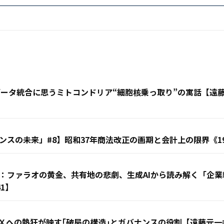
客データ統合に思うミトコンドリア“細胞核乗っ取り”の寓話【
スの未来」#8】昭和37年商法改正の画期と会計上の限界《19
：ファラオの黄金、共有地の悲劇、生成AIから読み解く「企
1】
Ｘへの熱狂が映す｢破局の構造｣とガバナンスの役割【遠藤元