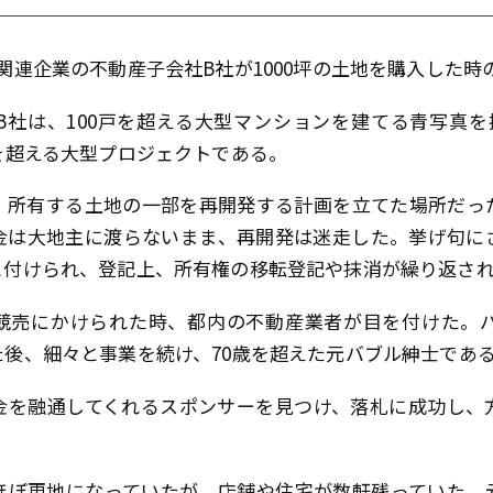
関連企業の不動産子会社B社が1000坪の土地を購入した時
B社は、100戸を超える大型マンションを建てる青写真を
を超える大型プロジェクトである。
、所有する土地の一部を再開発する計画を立てた場所だっ
金は大地主に渡らないまま、再開発は迷走した。挙げ句に
と付けられ、登記上、所有権の移転登記や抹消が繰り返さ
競売にかけられた時、都内の不動産業者が目を付けた。
後、細々と事業を続け、70歳を超えた元バブル紳士であ
金を融通してくれるスポンサーを見つけ、落札に成功し、
ほぼ更地になっていたが、店舗や住宅が数軒残っていた。