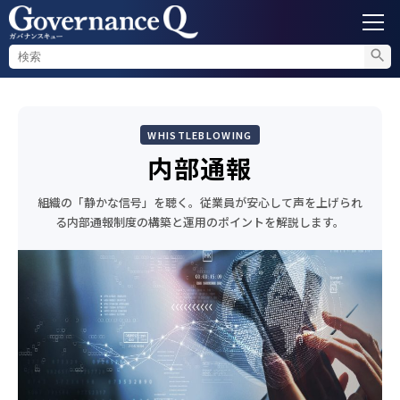
ガバナンス
WHISTLEBLOWING
内部通報
内部通報
コンプライアンス調査
組織の「静かな信号」を聴く。従業員が安心して声を上げられ
る内部通報制度の構築と運用のポイントを解説します。
不正対策
セミナー情報