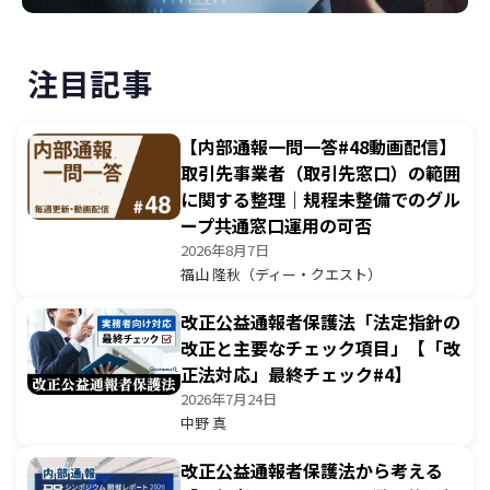
注目記事
【内部通報一問一答#48動画配信】
取引先事業者（取引先窓口）の範囲
に関する整理｜規程未整備でのグル
ープ共通窓口運用の可否
2026年8月7日
福山 隆秋（ディー・クエスト）
改正公益通報者保護法「法定指針の
改正と主要なチェック項目」【「改
正法対応」最終チェック#4】
2026年7月24日
中野 真
改正公益通報者保護法から考える