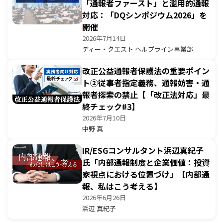
「通報者ファースト」と濫用的通報
対応：「DQシンポジウム2026」を
開催
2026年7月14日
ディー・クエスト ヘルプライン事業部
改正公益通報者保護法の重要ポイン
ト②従事者指定義務、通報妨害・通
報者探索の禁止【「改正法対応」最
終チェック#3】
2026年7月10日
中野 真
IR/ESGコンサルタント浜辺真紀子
氏「内部通報制度と企業価値：投資
家視点における位置づけ」【内部通
報、私はこう考える】
2026年6月26日
浜辺 真紀子