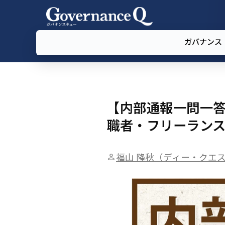
ガバナンス
【内部通報一問一答
職者・フリーラン
福山 隆秋（ディー・クエ