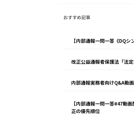
【内部通報一問一答《DQシ
改正公益通報者保護法「法定
内部通報実務者向けQ&A動
【内部通報一問一答#47動
正の優先順位