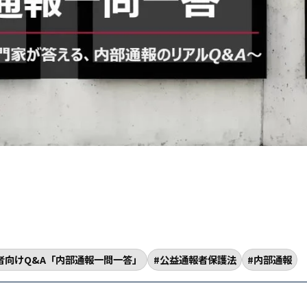
者向けQ&A「内部通報一問一答」
公益通報者保護法
内部通報