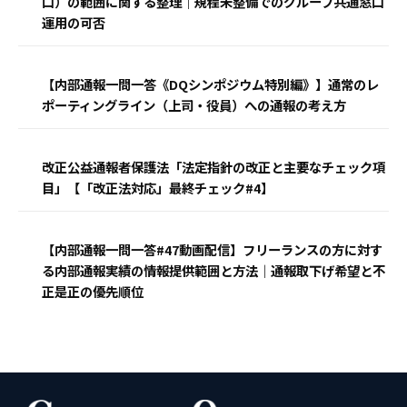
口）の範囲に関する整理｜規程未整備でのグループ共通窓口
運用の可否
【内部通報一問一答《DQシンポジウム特別編》】通常のレ
ポーティングライン（上司・役員）への通報の考え方
改正公益通報者保護法「法定指針の改正と主要なチェック項
目」【「改正法対応」最終チェック#4】
【内部通報一問一答#47動画配信】フリーランスの方に対す
る内部通報実績の情報提供範囲と方法｜通報取下げ希望と不
正是正の優先順位