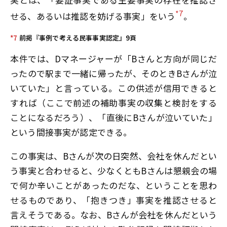
*7
せる、あるいは推認を妨げる事実」をいう
。
*7
前掲『事例で考える民事事実認定』9頁
本件では、Dマネージャーが「Bさんと方向が同じだ
ったので駅まで一緒に帰ったが、そのときBさんが泣
いていた」と言っている。この供述が信用できると
すれば（ここで前述の補助事実の収集と検討をする
ことになるだろう）、「直後にBさんが泣いていた」
という間接事実が認定できる。
この事実は、Bさんが次の日突然、会社を休んだとい
う事実と合わせると、少なくともBさんは懇親会の場
で何か辛いことがあったのだな、ということを思わ
せるものであり、「抱きつき」事実を推認させると
言えそうである。なお、Bさんが会社を休んだという