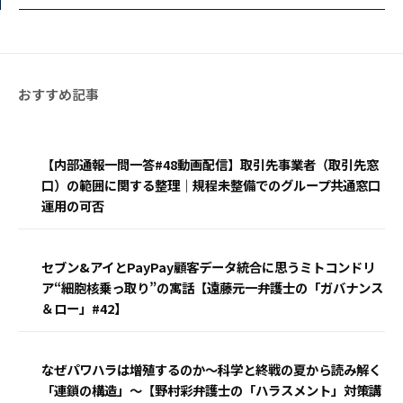
【内部通報一問一答#48動画配信】取引先事業者（取引先窓
口）の範囲に関する整理｜規程未整備でのグループ共通窓口
運用の可否
セブン&アイとPayPay顧客データ統合に思うミトコンドリ
ア“細胞核乗っ取り”の寓話【遠藤元一弁護士の「ガバナンス
＆ロー」#42】
なぜパワハラは増殖するのか〜科学と終戦の夏から読み解く
「連鎖の構造」〜【野村彩弁護士の「ハラスメント」対策講