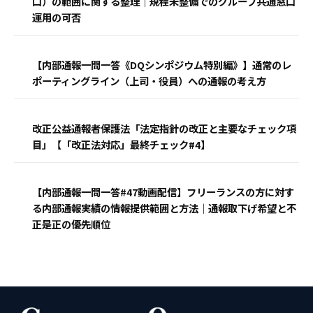
口）の範囲に関する整理｜規程未整備でのグループ共通窓口
運用の可否
【内部通報一問一答《DQシンポジウム特別編》】通常のレ
ポーティングライン（上司・役員）への通報の考え方
改正公益通報者保護法「法定指針の改正と主要なチェック項
目」【「改正法対応」最終チェック#4】
【内部通報一問一答#47動画配信】フリーランスの方に対す
る内部通報実績の情報提供範囲と方法｜通報取下げ希望と不
正是正の優先順位