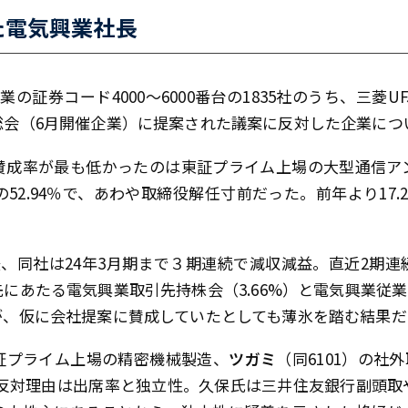
た電気興業社長
の証券コード4000～6000番台の1835社のうち、三菱U
総会（6月開催企業）に提案された議案に反対した企業につ
賛成率が最も低かったのは東証プライム上場の大型通信ア
の52.94％で、あわや取締役解任寸前だった。前年より17
後、同社は24年3月期まで３期連続で減収減益。直近2期
にあたる電気興業取引先持株会（3.66%）と電気興業従業員
が、仮に会社提案に賛成していたとしても薄氷を踏む結果だ
証プライム上場の精密機械製造、
ツガミ
（同6101）の社
。反対理由は出席率と独立性。久保氏は三井住友銀行副頭