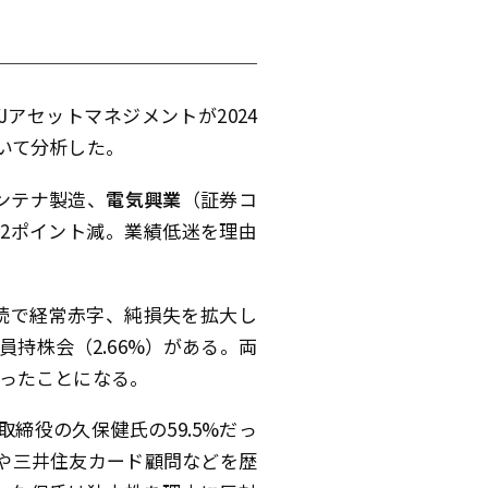
FJアセットマネジメントが2024
いて分析した。
ンテナ製造、
電気興業
（証券コ
.22ポイント減。業績低迷を理由
連続で経常赤字、純損失を拡大し
持株会（2.66%）がある。両
ったことになる。
外取締役の久保健氏の59.5%だっ
取や三井住友カード顧問などを歴