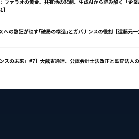
：ファラオの黄金、共有地の悲劇、生成AIから読み解く「企
1】
Ｘへの熱狂が映す｢破局の構造｣とガバナンスの役割【遠藤元
ンスの未来」#7】大蔵省通達、公認会計士法改正と監査法人の