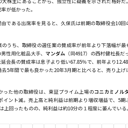
の大株主にあることから、独立性に疑義を示された格好だ
成率が低かった。
理由である出席率を見ると、久保氏は前期の取締役会10回
業のうち、取締役の選任案の賛成率が前年より下落幅が最
の男性用化粧品大手、
マンダム
（同4917）の西村健社長だ
元延会長の賛成率は息子より低い67.85％で、前年より12.4
去5年間で最も良かった20年3月期と比べると、売り上げ
かった他の取締役は、東証プライム上場の
コニカミノル
6.77ポイント減。売上高と純利益は前期より増収増益で、5
上高は上回ったものの、純利益は約10分の１程度に萎んで