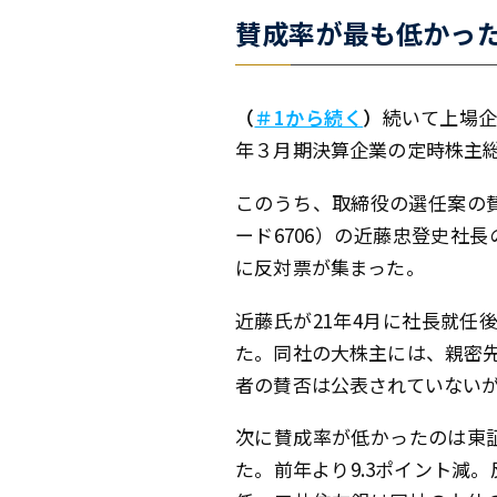
賛成率が最も低かっ
（
＃1から続く
）
続いて上場企業
年３月期決算企業の定時株主
このうち、取締役の選任案の
ード6706）の近藤忠登史社長
に反対票が集まった。
近藤氏が21年4月に社長就任
た。同社の大株主には、親密先
者の賛否は公表されていない
次に賛成率が低かったのは東
た。前年より9.3ポイント減