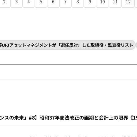
2
3
4
5
6
7
8
9
10
11
12
菱UFJアセットマネジメントが「選任反対」した取締役・監査役リスト
スの未来」#8】昭和37年商法改正の画期と会計上の限界《19