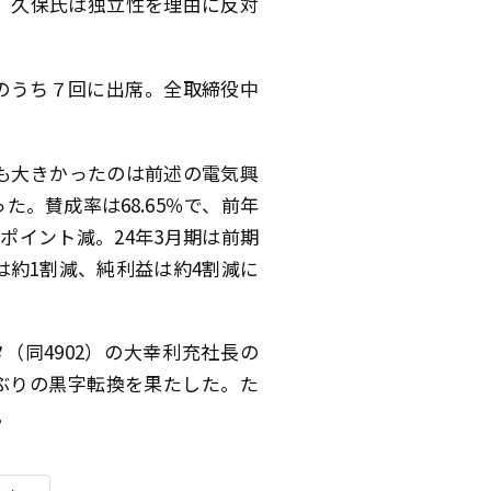
。久保氏は独立性を理由に反対
のうち７回に出席。全取締役中
も大きかったのは前述の電気興
った。賛成率は68.65％で、前年
8ポイント減。24年3月期は前期
は約1割減、純利益は約4割減に
タ
（同4902）の大幸利充社長の
期ぶりの黒字転換を果たした。た
いる。