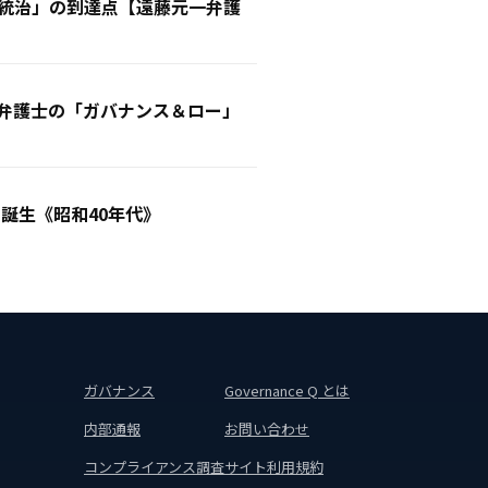
業統治」の到達点【遠藤元一弁護
一弁護士の「ガバナンス＆ロー」
誕生《昭和40年代》
ガバナンス
Governance Q とは
内部通報
お問い合わせ
コンプライアンス調査
サイト利用規約