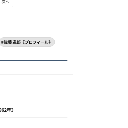
次へ
後藤 逸郎《プロフィール》
62年》