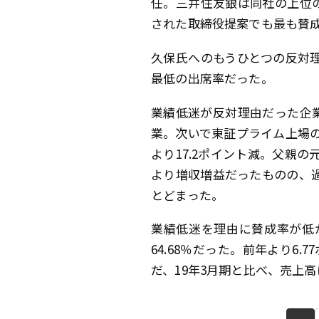
任。三井住友銀は同社の上位
された取締役提案でも最も賛
久保氏へのもうひとつの反対
最低の出席率だった。
業績低迷が反対理由だった企
業。次いで東証プライム上場
より17.2ポイント減。父親の
より増収増益だったものの、過
とどまった。
業績低迷を理由に賛成率が低
64.68％だった。前年より
だ、19年3月期と比べ、売