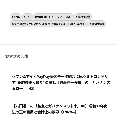
ANA
JAL
伊藤 歩《プロフィール》
株主総会
株主総会をガバナンス視点で検証する《2023年版》
空港施設
セブン&アイとPayPay顧客データ統合に思うミトコンドリ
ア“細胞核乗っ取り”の寓話【遠藤元一弁護士の「ガバナンス
＆ロー」#42】
【八田進二の「監査とガバナンスの未来」#8】昭和37年商
法改正の画期と会計上の限界《1962年》