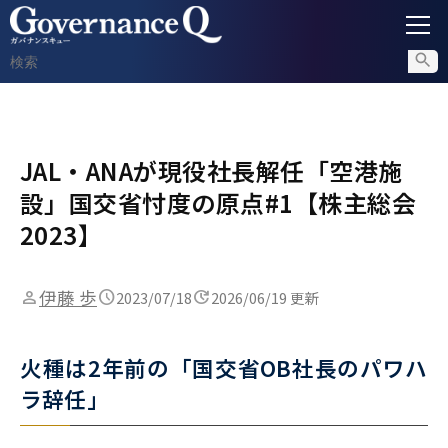
ガバナンス
JAL・ANAが現役社長解任「空港施
内部通報
設」国交省忖度の原点#1【株主総会
コンプライアンス調査
2023】
不正対策
伊藤 歩
2023/07/18
2026/06/19 更新
セミナー情報
火種は2年前の「国交省OB社長のパワハ
ラ辞任」