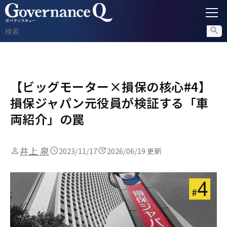
ガバナンス
【ビッグモーター×損保の核心#4】
内部通報
損保ジャパン元役員が検証する「車
コンプライアンス調査
両紹介」の罠
不正対策
井上 泉
2023/11/17
2026/06/19 更新
セミナー情報