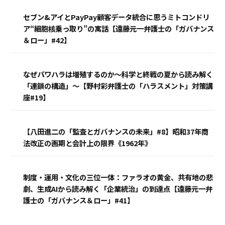
セブン&アイとPayPay顧客データ統合に思うミトコンドリ
ア“細胞核乗っ取り”の寓話【遠藤元一弁護士の「ガバナンス
＆ロー」#42】
なぜパワハラは増殖するのか〜科学と終戦の夏から読み解く
「連鎖の構造」〜【野村彩弁護士の「ハラスメント」対策講
座#19】
【八田進二の「監査とガバナンスの未来」#8】昭和37年商
法改正の画期と会計上の限界《1962年》
制度・運用・文化の三位一体：ファラオの黄金、共有地の悲
劇、生成AIから読み解く「企業統治」の到達点【遠藤元一弁
護士の「ガバナンス＆ロー」#41】