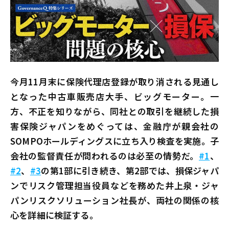
今月
11
月末に保険代理店登録が取り消される見通し
となった中古車販売店大手、ビッグモーター。一
方、不正を知りながら、同社との取引を継続した損
害保険ジャパンをめぐっては、金融庁が親会社の
SOMPOホールディングスに立ち入り検査を実施。子
会社の監督責任が問われるのは必至の情勢だ。
#1
、
#2
、
#3
の第1部に引き続き、第2部では、損保ジャパ
ンでリスク管理担当役員などを務めた井上泉・ジャ
パンリスクソリューション社長が、両社の関係の核
心を詳細に検証する――。