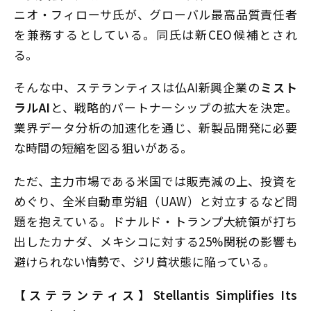
ニオ・フィローサ氏が、グローバル最高品質責任者
を兼務するとしている。同氏は新CEO候補とされ
る。
そんな中、ステランティスは仏AI新興企業の
ミスト
ラルAI
と、戦略的パートナーシップの拡大を決定。
業界データ分析の加速化を通じ、新製品開発に必要
な時間の短縮を図る狙いがある。
ただ、主力市場である米国では販売減の上、投資を
めぐり、全米自動車労組（UAW）と対立するなど問
題を抱えている。ドナルド・トランプ大統領が打ち
出したカナダ、メキシコに対する25%関税の影響も
避けられない情勢で、ジリ貧状態に陥っている。
【ステランティス】Stellantis Simplifies Its