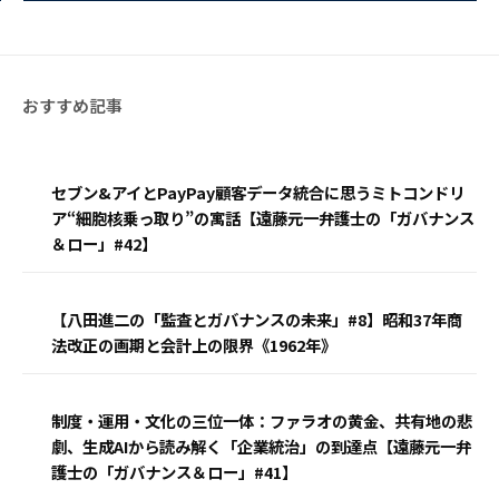
セブン&アイとPayPay顧客データ統合に思うミトコンドリ
ア“細胞核乗っ取り”の寓話【遠藤元一弁護士の「ガバナンス
＆ロー」#42】
【八田進二の「監査とガバナンスの未来」#8】昭和37年商
法改正の画期と会計上の限界《1962年》
制度・運用・文化の三位一体：ファラオの黄金、共有地の悲
劇、生成AIから読み解く「企業統治」の到達点【遠藤元一弁
護士の「ガバナンス＆ロー」#41】