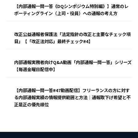
【内部通報一問一答《DQシンポジウム特別編》】通常のレ
ポーティングライン（上司・役員）への通報の考え方
改正公益通報者保護法「法定指針の改正と主要なチェック項
目」【「改正法対応」最終チェック#4】
内部通報実務者向けQ&A動画「内部通報一問一答」シリーズ
【毎週金曜日配信中】
【内部通報一問一答#47動画配信】フリーランスの方に対す
る内部通報実績の情報提供範囲と方法｜通報取下げ希望と不
正是正の優先順位