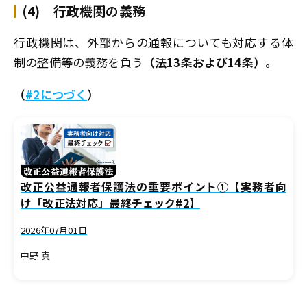
(4) 行政機関の義務
行政機関は、外部からの通報についても対応する体
制の整備等の義務を負う
（法13条および14条）
。
（
#2につづく
）
改正公益通報者保護法の重要ポイント①【実務者向
け「改正法対応」最終チェック#2】
2026年07月01日
中野 真