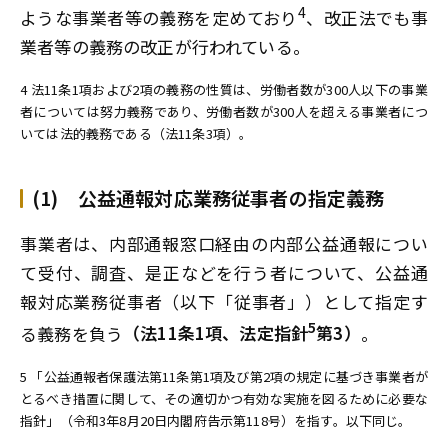
4
ような事業者等の義務を定めており
、改正法でも事
業者等の義務の改正が行われている。
4 法11条1項および2項の義務の性質は、労働者数が300人以下の事業
者については努力義務であり、労働者数が300人を超える事業者につ
いては法的義務である（法11条3項）。
(1) 公益通報対応業務従事者の指定義務
事業者は、内部通報窓口経由の内部公益通報につい
て受付、調査、是正などを行う者について、公益通
報対応業務従事者（以下「従事者」）として指定す
5
る義務を負う
（法11条1項、法定指針
第3）
。
5 「公益通報者保護法第11条第1項及び第2項の規定に基づき事業者が
とるべき措置に関して、その適切かつ有効な実施を図るために必要な
指針」（令和3年8月20日内閣府告示第118号）を指す。以下同じ。