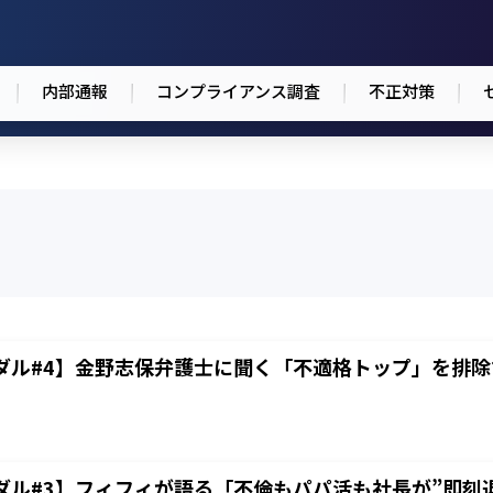
内部通報
コンプライアンス調査
不正対策
ダル#4】金野志保弁護士に聞く「不適格トップ」を排除す
ダル#3】フィフィが語る「不倫もパパ活も社長が”即刻