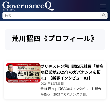
ガバナンス
荒川詔四《プロフィール》
内部通報
コンプライアンス調査
ブリヂストン荒川詔四元社長「臆病
不正対策
な経営が2025年のガバナンスを拓
く」【新春インタビュー#1】
2024年12月23日
セミナー情報
荒川 詔四 | 【新春連続インタビュー】賢者
が語る「2025年ガバナンス予測」