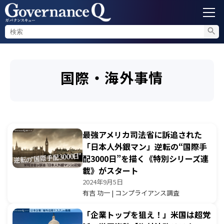
ガバナンス
国際・海外事情
内部通報
コンプライアンス調査
最強アメリカ司法省に訴追された
不正対策
「日本人外銀マン」逆転の“国際手
配3000日”を描く《特別シリーズ連
載》がスタート
セミナー情報
2024年9月5日
有吉 功一 | コンプライアンス調査
「企業トップを狙え！」米国は超党