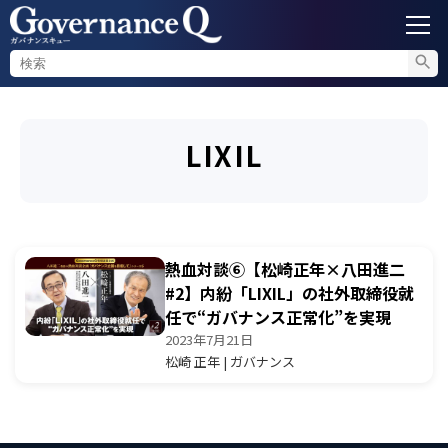
ガバナンス
LIXIL
内部通報
コンプライアンス調査
熱血対談⑥【松崎正年×八田進二
不正対策
#2】内紛「LIXIL」の社外取締役就
任で“ガバナンス正常化”を実現
2023年7月21日
セミナー情報
松崎 正年 | ガバナンス