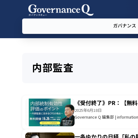
ガバナンス
内部監査
《受付終了》PR：【無
2025年6月18日
Governance Q 編集部 | informatio
一条ゆかりの日経「私の