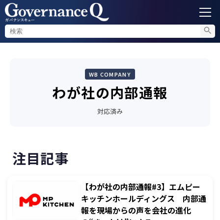
ガバナンス
WB COMPANY
内部通報
わが社の内部通報
コンプライアンス調査
対応済み
不正対策
注目記事
セミナー情報
【わが社の内部通報#3】エムピー
キッチンホールディングス 内部通
報を現場からの声を会社の進化