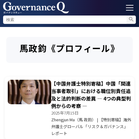
ガバナンス
馬政鈞《プロフィール》
内部通報
コンプライアンス調査
【中国弁護士特別寄稿】中国「関連
不正対策
当事者取引」における職位別責任追
及と法的判断の差異 ― 4つの典型判
例からの考察 ―
セミナー情報
2025年7月15日
Zhengjun Ma（馬 政鈞） | 【特別寄稿】海外
弁護士グローバル「リスク＆ガバナンス」
レポート