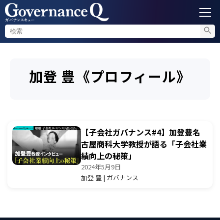
ガバナンス
加登 豊《プロフィール》
内部通報
コンプライアンス調査
【子会社ガバナンス#4】加登豊名
不正対策
古屋商科大学教授が語る「子会社業
績向上の秘策」
2024年5月9日
セミナー情報
加登 豊 | ガバナンス