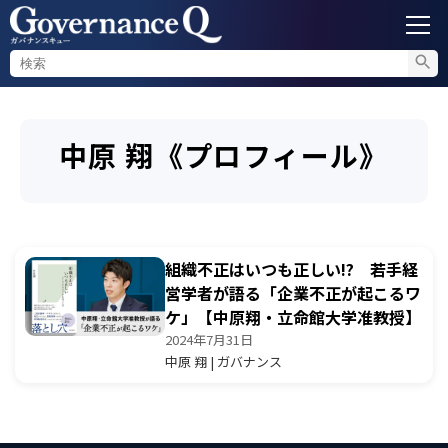
ガバナンス
中原 翔《プロフィール》
内部通報
コンプライアンス調査
組織不正はいつも正しい!? 若手経
不正対策
営学者が語る「企業不正が起こるワ
ケ」【中原翔・立命館大学准教授】
2024年7月31日
セミナー情報
中原 翔 | ガバナンス