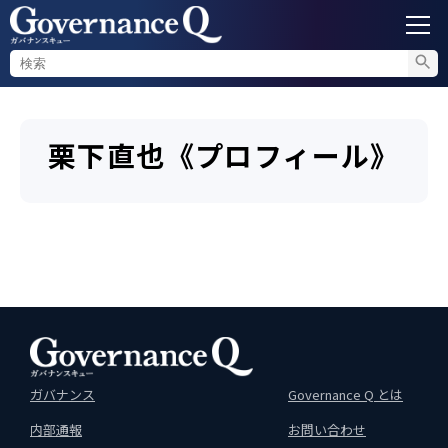
ガバナンス
栗下直也《プロフィール》
内部通報
コンプライアンス調査
不正対策
セミナー情報
ガバナンス
Governance Q とは
内部通報
お問い合わせ