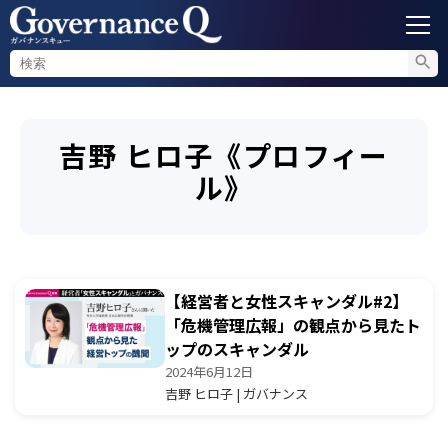
ガバナンス
吉野 ヒロ子《プロフィー
内部通報
ル》
コンプライアンス調査
不正対策
【経営者と女性スキャンダル#2】
「危機管理広報」の観点から見たト
ップのスキャンダル
セミナー情報
2024年6月12日
吉野 ヒロ子 | ガバナンス