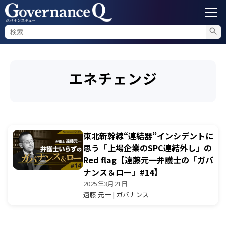
ガバナンス
エネチェンジ
内部通報
コンプライアンス調査
東北新幹線“連結器”インシデントに
不正対策
思う「上場企業のSPC連結外し」の
Red flag【遠藤元一弁護士の「ガバ
ナンス＆ロー」#14】
セミナー情報
2025年3月21日
遠藤 元一 | ガバナンス