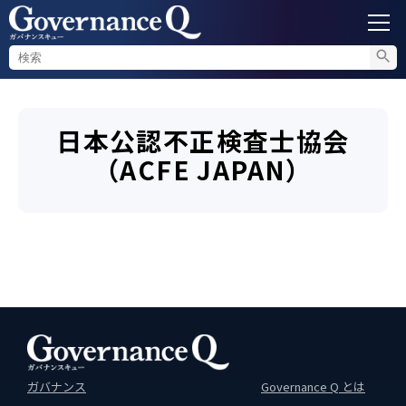
ガバナンス
日本公認不正検査士協会
内部通報
（ACFE JAPAN）
コンプライアンス調査
不正対策
セミナー情報
ガバナンス
Governance Q とは